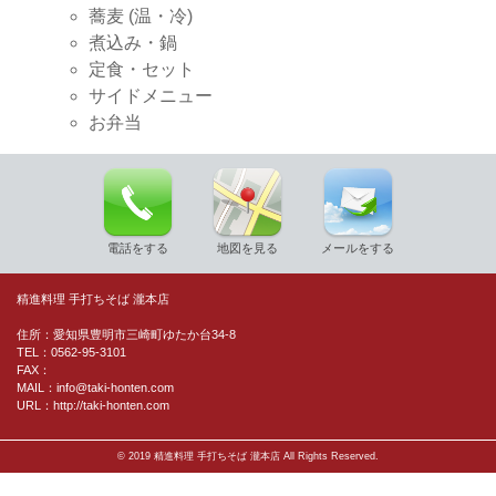
蕎麦 (温・冷)
煮込み・鍋
定食・セット
サイドメニュー
お弁当
電話をする
地図を見る
メールをする
精進料理 手打ちそば 瀧本店
住所：愛知県豊明市三崎町ゆたか台34-8
TEL：0562-95-3101
FAX：
MAIL：info@taki-honten.com
URL：http://taki-honten.com
© 2019 精進料理 手打ちそば 瀧本店 All Rights Reserved.