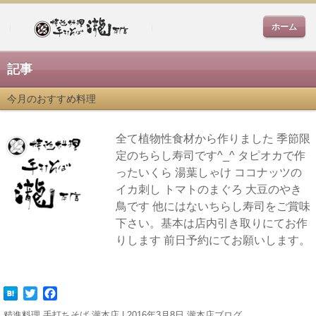
ホーム
記事
今月のおすすめ料理
全て植物性食材から作りました 季節限
定のちらし寿司です^_^ タピオカで作
ったいくら 湯葉しゃけ ココナッツの
イカ刺し トマトのまぐろ 大豆のやき
鳥です 他にはないちらし寿司をご賞味
下さい。基本は店内引き取りにてお作
りします 前日予約にてお願いします。
Twitter
Facebook
精進料理 手打ちそば 瀧本店 | 2016年3月8日
瀧本店ブログ