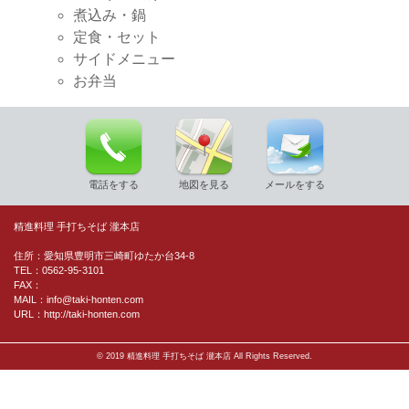
煮込み・鍋
定食・セット
サイドメニュー
お弁当
電話をする
地図を見る
メールをする
精進料理 手打ちそば 瀧本店
住所：愛知県豊明市三崎町ゆたか台34-8
TEL：0562-95-3101
FAX：
MAIL：info@taki-honten.com
URL：http://taki-honten.com
© 2019 精進料理 手打ちそば 瀧本店 All Rights Reserved.