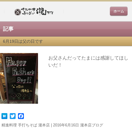
ホーム
記事
6月19日は父の日です
お父さんだってたまには感謝してほし
いだ！
Twitter
Facebook
精進料理 手打ちそば 瀧本店 | 2016年6月16日
瀧本店ブログ