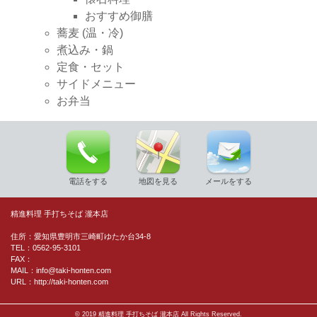
おすすめ御膳
蕎麦 (温・冷)
煮込み・鍋
定食・セット
サイドメニュー
お弁当
電話をする
地図を見る
メールをする
精進料理 手打ちそば 瀧本店
住所：愛知県豊明市三崎町ゆたか台34-8
TEL：0562-95-3101
FAX：
MAIL：info@taki-honten.com
URL：http://taki-honten.com
© 2019 精進料理 手打ちそば 瀧本店 All Rights Reserved.