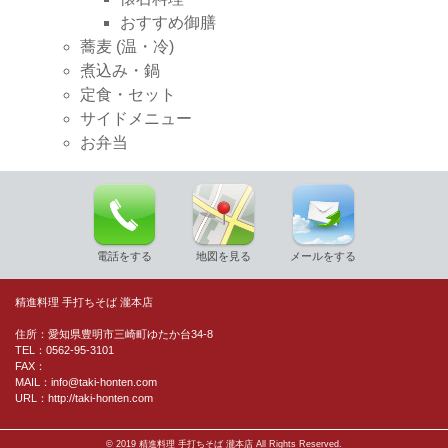
おすすめ御膳
蕎麦 (温・冷)
煮込み・鍋
定食・セット
サイドメニュー
お弁当
電話をする
地図を見る
メールをする
精進料理 手打ちそば 瀧本店
住所：愛知県豊明市三崎町ゆたか台34-8
TEL：0562-95-3101
FAX：
MAIL：info@taki-honten.com
URL：http://taki-honten.com
© 2019 精進料理 手打ちそば 瀧本店 All Rights Reserved.