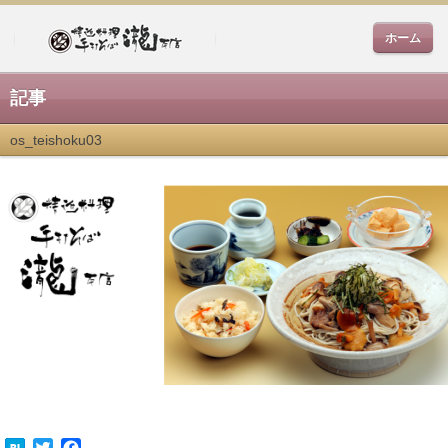
ホーム
記事
os_teishoku03
Twitter
Facebook